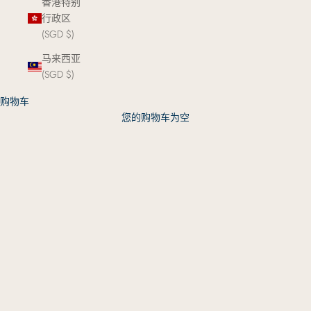
香港特别
行政区
(SGD $)
马来西亚
(SGD $)
购物车
您的购物车为空
Duet Pace Edition