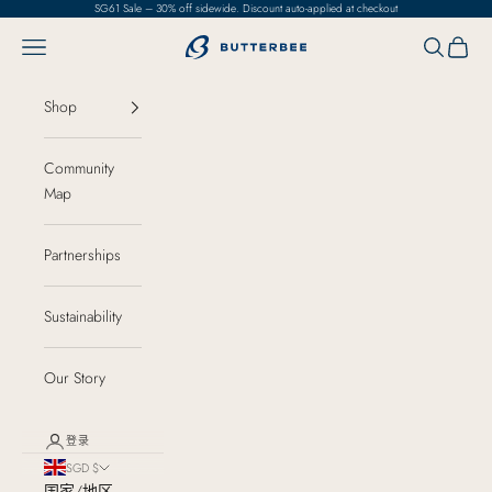
跳转到内容
SG61 Sale – 30% off sidewide. Discount auto-applied at checkout
菜单
搜索
购物车
ButterBee
Shop
Community
Map
Partnerships
Sustainability
Our Story
登录
SGD $
国家/地区