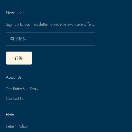
Newsletter
Sign up to our newsletter to receive exclusive offers.
订阅
About Us
The ButterBee Story
Contact Us
Help
Return Policy