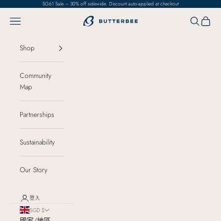
跳至內容
SG61 Sale – 30% off sidewide. Discount auto-applied at checkout
選單
搜尋
購物車
ButterBee
Shop
Community
Map
Partnerships
Sustainability
Our Story
登入
SGD $
國家/地區