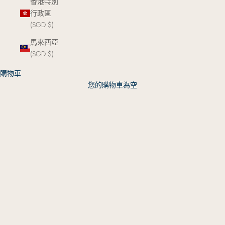
香港特別
行政區
(SGD $)
馬來西亞
(SGD $)
購物車
您的購物車為空
The Signature Edit